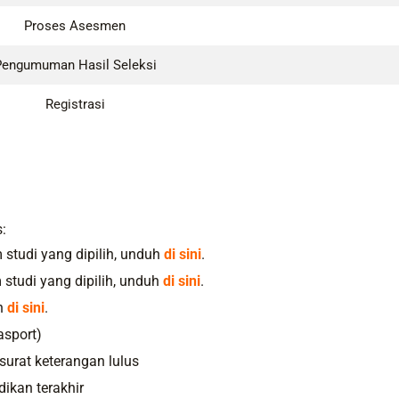
Proses Asesmen
Pengumuman Hasil Seleksi
Registrasi
:
 studi yang dipilih, unduh
di sini
.
 studi yang dipilih, unduh
di sini
.
h
di sini
.
asport)
surat keterangan lulus
dikan terakhir