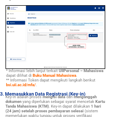
* Informasi lebih lanjut terkait
UIIPersonal – Mahasiswa
dapat dilihat di
Buku Manual Mahasiswa
.
** Informasi Token dapat mengikuti langkah berikut
bsi.uii.ac.id/mfa/
.
3. Memasukkan Data Registrasi (Key-in)
Key-in adalah proses
mengisi data
dan
mengunggah
dokumen
yang diperlukan sebagai syarat mencetak
Kartu
Tanda Mahasiswa (KTM)
. Key-in dapat dilakukan
1 hari
(24 jam) setelah proses pembayaran selesai
(sistem
memerlukan waktu tunggu untuk proses verifikasi