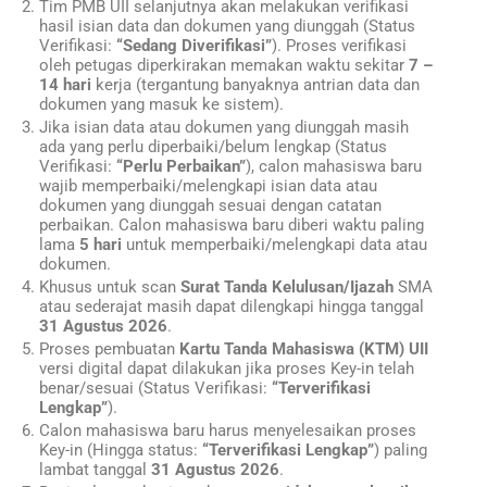
Tim PMB UII selanjutnya akan melakukan verifikasi
hasil isian data dan dokumen yang diunggah (Status
Verifikasi:
“Sedang Diverifikasi”
). Proses verifikasi
oleh petugas diperkirakan memakan waktu sekitar
7 –
14 hari
kerja (tergantung banyaknya antrian data dan
dokumen yang masuk ke sistem).
Jika isian data atau dokumen yang diunggah masih
ada yang perlu diperbaiki/belum lengkap (Status
Verifikasi:
“Perlu Perbaikan”
), calon mahasiswa baru
wajib memperbaiki/melengkapi isian data atau
dokumen yang diunggah sesuai dengan catatan
perbaikan. Calon mahasiswa baru diberi waktu paling
lama
5 hari
untuk memperbaiki/melengkapi data atau
dokumen.
Khusus untuk scan
Surat Tanda Kelulusan/Ijazah
SMA
atau sederajat masih dapat dilengkapi hingga tanggal
31 Agustus
2026
.
Proses pembuatan
Kartu Tanda Mahasiswa (KTM) UII
versi digital dapat dilakukan jika proses Key-in telah
benar/sesuai (Status Verifikasi:
“Terverifikasi
Lengkap”
).
Calon mahasiswa baru harus menyelesaikan proses
Key-in (Hingga status:
“Terverifikasi Lengkap”
) paling
lambat tanggal
31 Agustus
2026
.