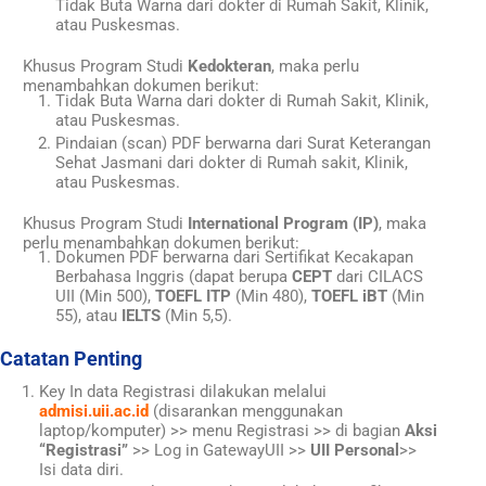
Tidak Buta Warna dari dokter di Rumah Sakit, Klinik,
atau Puskesmas.
Khusus Program Studi
Kedokteran
, maka perlu
menambahkan dokumen berikut:
Tidak Buta Warna dari dokter di Rumah Sakit, Klinik,
atau Puskesmas.
Pindaian (scan) PDF berwarna dari Surat Keterangan
Sehat Jasmani dari dokter di Rumah sakit, Klinik,
atau Puskesmas.
Khusus Program Studi
International Program (IP)
, maka
perlu menambahkan dokumen berikut:
Dokumen PDF berwarna dari Sertifikat Kecakapan
Berbahasa Inggris (dapat berupa
CEPT
dari CILACS
UII (Min 500),
TOEFL ITP
(Min 480),
TOEFL iBT
(Min
55), atau
IELTS
(Min 5,5).
Catatan Penting
Key In data Registrasi dilakukan melalui
admisi.uii.ac.id
(disarankan menggunakan
laptop/komputer) >> menu Registrasi >> di bagian
Aksi
“Registrasi”
>> Log in GatewayUII >>
UII Personal
>>
Isi data diri.