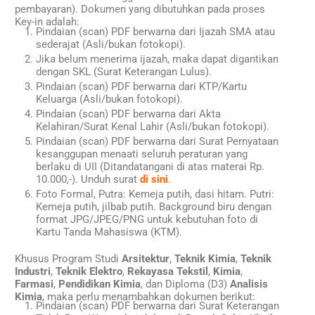
pembayaran). Dokumen yang dibutuhkan pada proses
Key-in adalah:
Pindaian (scan) PDF berwarna dari Ijazah SMA atau
sederajat (Asli/bukan fotokopi).
Jika belum menerima ijazah, maka dapat digantikan
dengan SKL (Surat Keterangan Lulus).
Pindaian (scan) PDF berwarna dari KTP/Kartu
Keluarga (Asli/bukan fotokopi).
Pindaian (scan) PDF berwarna dari Akta
Kelahiran/Surat Kenal Lahir (Asli/bukan fotokopi).
Pindaian (scan) PDF berwarna dari Surat Pernyataan
kesanggupan menaati seluruh peraturan yang
berlaku di UII (Ditandatangani di atas materai Rp.
10.000,-). Unduh surat
di sini
.
Foto Formal, Putra: Kemeja putih, dasi hitam. Putri:
Kemeja putih, jilbab putih. Background biru dengan
format JPG/JPEG/PNG untuk kebutuhan foto di
Kartu Tanda Mahasiswa (KTM).
Khusus Program Studi
Arsitektur
,
Teknik Kimia
,
Teknik
Industri
,
Teknik Elektro
,
Rekayasa Tekstil
,
Kimia
,
Farmasi
,
Pendidikan Kimia
, dan Diploma (D3)
Analisis
Kimia
, maka perlu menambahkan dokumen berikut:
Pindaian (scan) PDF berwarna dari Surat Keterangan